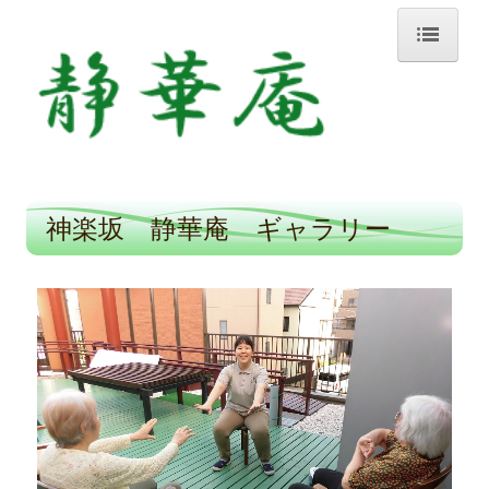
ホーム
小規模多機能ホーム静華庵
1日の過ごし方
神楽坂 静華庵 ギャラリー
ギャラリー
グループホーム静華庵
1日の過ごし方
ギャラリー
神楽坂 静華庵
1日の過ごし方