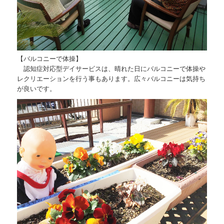
ギャラリー
和楽 静華庵
1日の過ごし方
【バルコニーで体操】
認知症対応型デイサービスは、晴れた日にバルコニーで体操や
レクリエーションを行う事もあります。広々バルコニーは気持ち
ギャラリー
が良いです。
花実 静華庵
1日の過ごし方
ギャラリー
資料ダウンロード
運営会社
問い合わせフォーム