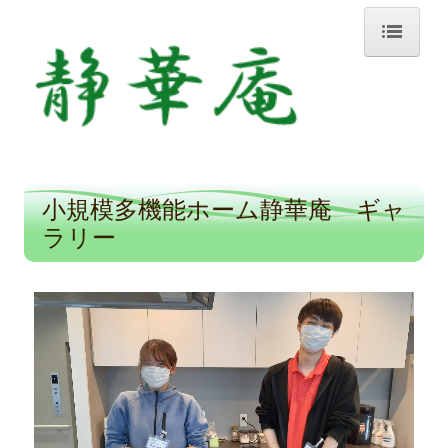
ホーム
小規模多機能ホーム静華庵
1日の過ごし方
小規模多機能ホーム静華庵 ギャ
ギャラリー
ラリー
グループホーム静華庵
1日の過ごし方
ギャラリー
神楽坂 静華庵
1日の過ごし方