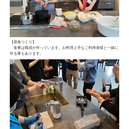
ギャラリー
和楽 静華庵
1日の過ごし方
【昼食つくり】
ギャラリー
食事は職員が作っています。お料理上手なご利用者様と一緒に
作る事もあります。
花実 静華庵
1日の過ごし方
ギャラリー
資料ダウンロード
運営会社
問い合わせフォーム