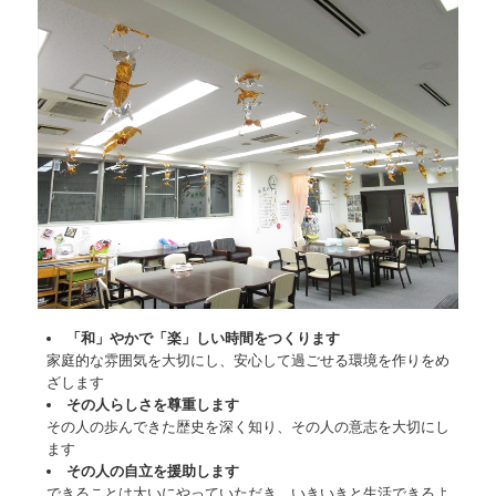
ギャラリー
和楽 静華庵
1日の過ごし方
ギャラリー
花実 静華庵
1日の過ごし方
ギャラリー
「和」やかで「楽」しい時間をつくります
家庭的な雰囲気を大切にし、安心して過ごせる環境を作りをめ
資料ダウンロード
ざします
その人らしさを尊重します
運営会社
その人の歩んできた歴史を深く知り、その人の意志を大切にし
ます
問い合わせフォーム
その人の自立を援助します
できることは大いにやっていただき、いきいきと生活できるよ