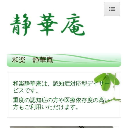
ホーム
小規模多機能ホーム静華庵
1日の過ごし方
和楽 静華庵
ギャラリー
グループホーム静華庵
和楽静華庵は、
認知症対応型デイサー
1日の過ごし方
ビスです。
ギャラリー
重度の認知症の方や医療依存度の高い
方もご利用いただけます。
神楽坂 静華庵
1日の過ごし方